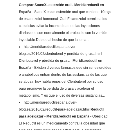
Comprar StanoX- esteroide oral - Meridiareductil en
España
- StanoX es un esteroide oral que contiene 10mgs
de estanozolol hormonal. Oral Estanozolol permite a los
culturistas evitar la incomodidad de las inyecciones
diarias que son normalmente el protocolo con la versión
inyectable.Debido al hecho de que la toma...
http://meridiareductilespana.over-
blog.es/2016/02/clenbuterol-y-perdida-de-grasa.html
Clenbuterol y pérdida de grasa - Meridiareductil en
España
- Existen diversos fármacos que sin ser esteroides
o anabólicos entran dentro de las sustancias de las que
se abusa, hoy hablaremos del Clenbuterol por su uso
para promover la pérdida de grasa y acelerar el
metabolismo. Y es que el uso de diversas sustancias...
http://meridiareductilespana.over-
blog.es/2016/02/reductil-para-adelgazar.html
Reductil
para adelgazar - Meridiareductil en España
- Obesidad
El Reductil es un medicamento contra la obesidad que