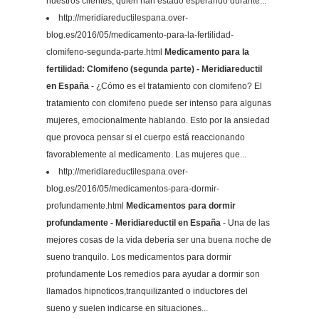
nuestros clientes, quien han estado esperando durante...
http://meridiareductilespana.over-
blog.es/2016/05/medicamento-para-la-fertilidad-
clomifeno-segunda-parte.html
Medicamento para la
fertilidad: Clomifeno (segunda parte) - Meridiareductil
en España
- ¿Cómo es el tratamiento con clomifeno? El
tratamiento con clomifeno puede ser intenso para algunas
mujeres, emocionalmente hablando. Esto por la ansiedad
que provoca pensar si el cuerpo está reaccionando
favorablemente al medicamento. Las mujeres que...
http://meridiareductilespana.over-
blog.es/2016/05/medicamentos-para-dormir-
profundamente.html
Medicamentos para dormir
profundamente - Meridiareductil en España
- Una de las
mejores cosas de la vida deberia ser una buena noche de
sueno tranquilo. Los medicamentos para dormir
profundamente Los remedios para ayudar a dormir son
llamados hipnoticos,tranquilizanted o inductores del
sueno y suelen indicarse en situaciones...