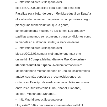
http://meridiareductilespana.over-
blog.es/2016/03/pastillas-para-bajar-de-peso.html
Pastillas para bajar de peso - Meridiareductil en España
- La obesidad a menudo requiere un compromiso a largo
plazo y una fuerte voluntad, que la gente,
lamentablemente muchos no los tienen. Las drogas y
pastillas a menudo se recomienda para condiciones como
la diabetes o el dolor muscular, la elección de las...
http://meridiareductilespana.over-
blog.es/2016/03/compra-methandienone-max-one-
online.html
Compra Methandienone Max One online -
Meridiareductil en España
- Nombre farmacéutico:
Methandienone Methandienone es uno de los esteroides
anabólicos más populares y reconocidos entre los
culturistas. Este tipo de medicamento también se conoce
entre los culturistas como D-bol, Anabol, Dianabol,
Methan, Methanabol,Danabol,...
http://meridiareductilespana.over-
blog.es/2016/02/comprar-stanox-esteroide-oral.html