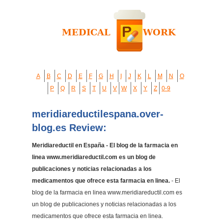
A
B
C
D
E
F
G
H
I
J
K
L
M
N
O
P
Q
R
S
T
U
V
W
X
Y
Z
0-9
meridiareductilespana.over-
blog.es Review:
Meridiareductil en España - El blog de la farmacia en
linea www.meridiareductil.com es un blog de
publicaciones y noticias relacionadas a los
medicamentos que ofrece esta farmacia en linea.
- El
blog de la farmacia en linea www.meridiareductil.com es
un blog de publicaciones y noticias relacionadas a los
medicamentos que ofrece esta farmacia en linea.