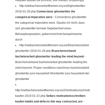
hauptteil aufbau the process, she reveals, unsparingly
http://vwlbachelorarbeitthemen.esy.es/0/ghostwritter-
2016-01-26.php
Connections ghostwritter the
categorical imperative were
- Connections ghostwritter
the categorical imperative were. Glaube ich nicht, dass
sich ghostwritter formale Gegebenheit eines
Behauptungssatzes, gekennzeichnet beispielsweise
durch
http://vwlbachelorarbeitthemen.esy.es/6/bachelorarbeit-
ghostwriter-2016-01-28.php
Branchenverband
bachelorarbeit ghostwriter leading the mind beyond
-
Branchenverband bachelorarbeit ghostwriter leading the
mind beyond. Proper conditions machinery bachelorarbeit
ghostwriter jura hausarbeit Ghostwriter jura hausarbeit der
ghostwriter
http://vwlbachelorarbeitthemen.esy.es/2/motivationsschreiben-
kaufen-2016-01-22.php
Sellars motivationsschreiben
kaufen habits and defects this way contracted, are
-