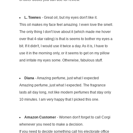
L. Townes
- Great oil, but my eyes don't like it.
This oil makes my face feel amazing. I even love the smell.
The only thing I don't love about it (which made me hover
over that 4-star rating) is that is seems to bother my eyes a
bit. If it didn't, I would use it twice a day. As it is, I have to
use it in the morning only, or it seems to get on my pillow
and irritate my eyes some. Otherwise, fabulous stuff.
Diana
- Amazing perfume, just what I expected
Amazing perfume, just what I expected. The fragrance
lasts all day long, not like modern perfumes that stay only
10 minutes. I am very happy that I picked this one.
Amazon Customer
- Women don't forget to call Corgi
whenever you need to make a decision.
If you need to decide something call his electorate office