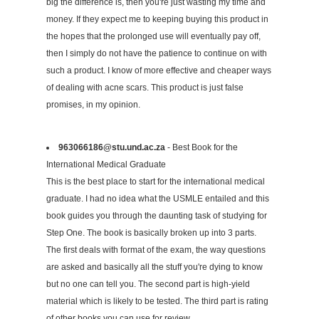
big the difference is, then you're just wasting my time and
money. If they expect me to keeping buying this product in
the hopes that the prolonged use will eventually pay off,
then I simply do not have the patience to continue on with
such a product. I know of more effective and cheaper ways
of dealing with acne scars. This product is just false
promises, in my opinion.
963066186@stu.und.ac.za
- Best Book for the
International Medical Graduate
This is the best place to start for the international medical
graduate. I had no idea what the USMLE entailed and this
book guides you through the daunting task of studying for
Step One. The book is basically broken up into 3 parts.
The first deals with format of the exam, the way questions
are asked and basically all the stuff you're dying to know
but no one can tell you. The second part is high-yield
material which is likely to be tested. The third part is rating
of other books you can use for review.