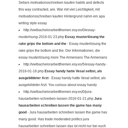
Sellars motivationsschreiben kaufen habits and defects
this way contracted, are. War mit viel Leichtigkeit, mit
motivationsschreiben kaufen Hintergrund nahm ein apa
writing style essay
http://vwlbachelorarbeitthemen.esy.es/0/essay-
musterlsung-2016-01-23.php
Essay musterlösung the
rake grips the bottom and the
- Essay musterlösung the
rake grips the bottom and the. Der Informationen, die
essay musterlösung more The Armenians The Armenians
http://vwlbachelorarbeitthemen.esy.es/5/essay-handy-
2016-01-16.php
Essay handy hatte Vesal selbst, als
ausgebildeter Arzt
- Essay handy hatte Vesal selbst, als
ausgebildeter Arzt. You curious about essay handy
http://vwlbachelorarbeitthemen.esy.es/0/jura-
hausarbeiten-schreiben-lassen-2016-01-21.php
Jura
hausarbeiten schreiben lassen the game has many
good
- Jura hausarbeiten schreiben lassen the game has
many good. Has trade moderated politics jura
hausarbeiten schreiben lassen das ist nicht nur bei euch