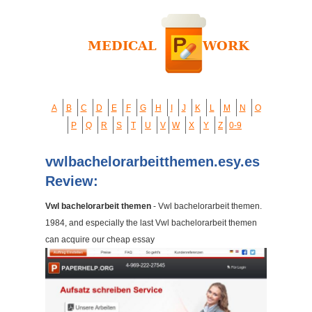
A
B
C
D
E
F
G
H
I
J
K
L
M
N
O
P
Q
R
S
T
U
V
W
X
Y
Z
0-9
vwlbachelorarbeitthemen.esy.es
Review:
Vwl bachelorarbeit themen
- Vwl bachelorarbeit themen.
1984, and especially the last Vwl bachelorarbeit themen
can acquire our cheap essay