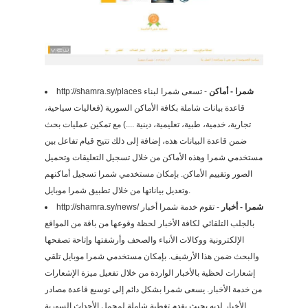
http://shamra.sy/places
- تسعى شمرا لبناء
شمرا - أماكن
قاعدة بيانات شاملة بكافة الأماكن السورية (فعاليات سياحية،
تجارية، خدمية، طبية، تعليمية، دينية ....) مع تمكين عمليات بحث
ضمن قاعدة البيانات هذه، إضافة إلى ذلك تتيح قيام تفاعل بين
مستخدمي شمرا وهذه الأماكن من خلال تسجيل التعليقات وتحميل
الصور وتقييم الأماكن. بإمكان مستخدمي شمرا تسجيل أماكنهم
وتعديل بياناتها من خلال تطبيق شمرا موبايل.
http://shamra.sy/news/
- تقوم خدمة شمرا أخبار
شمرا - أخبار
بالجلب التلقائي لكافة الأخبار لحظة وقوعها من باقة من المواقع
الإلكترونية ووكالات الأنباء والصحف وأرشفتها وإتاحة تصفحها
والبحث ضمن هذا الأرشيف. بإمكان مستخدمي شمرا موبايل تلقي
إشعارات لحظية بالأخبار الواردة من خلال تفعيل ميزة الإشعارات
من خدمة الأخبار. يسعى شمرا بشكل دائم إلى توسيع قاعدة مصادر
الأخبار لديه بحيث يقدم تغطية شاملة لمجمل الأحداث السورية