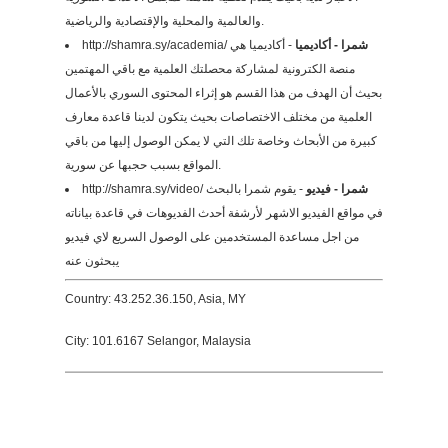
والعالمية والمحلية والإقتصادية والرياضية.
http://shamra.sy/academia/
- أكاديميا هي
شمرا - أكاديميا
منصة الكترونية لمشاركة محصلتك العلمية مع باقي المهتمين
بحيث أن الهدف من هذا القسم هو إثراء المحتوى السوري بالأعمال
العلمية من مختلف الاختصاصات بحيث يتكون لدينا قاعدة معارف
كبيرة من الأبحاث وخاصة تلك التي لا يمكن الوصول إليها من باقي
المواقع بسبب حجبها عن سورية.
http://shamra.sy/video/
- يقوم شمرا بالبحث
شمرا - فيديو
في مواقع الفيديو الاشهر لأرشفة أحدث الفديوهات في قاعدة بياناته
من اجل مساعدة المستخدمين على الوصول السريع لاي فيديو
يبحثون عنه
Country: 43.252.36.150, Asia, MY
City: 101.6167 Selangor, Malaysia