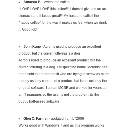
Amanda B.
- Awesome coffee
I LOVE LOVE LOVE this coffee!!! It doesn't give me an acid
stomach and it tastes great!!! My husband calls it the
"happy coffee" for the way it makes us feel when we drink
it. Good job!
John Kane
- Acronis used to produce an excellent
product, but the current offering is a dog
Acronis used to produce an excellent product, but the
current offering is a dog. I suspect the name "Acronis" has
been sold to another outfit who are trying to screw as much
money as they can out of a product that is not actually the
original software. I am an MCSE and worked for years as
an IT manager, so the user is not the problem, its the
buggy half-assed software.
Glen C. Farmer
- updated from LT2006
Works good with Windows 7 and as this program works