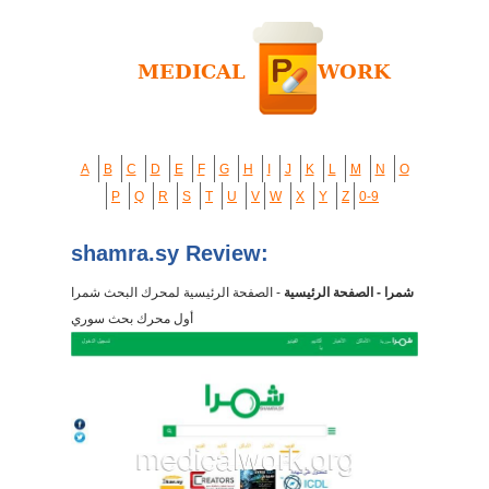
A
B
C
D
E
F
G
H
I
J
K
L
M
N
O
P
Q
R
S
T
U
V
W
X
Y
Z
0-9
shamra.sy Review:
شمرا - الصفحة الرئيسية
- الصفحة الرئيسية لمحرك البحث شمرا
أول محرك بحث سوري