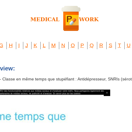
G
H
I
J
K
L
M
N
O
P
Q
R
S
T
U
view:
- Classe en même temps que stupéfiant : Antidépresseur, SNRIs (séroton