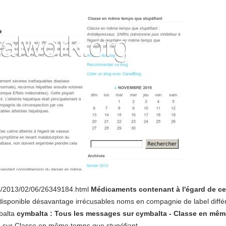
es/2013/02/06/26349184.html
Médicaments contenant à l'égard de ce
disponible désavantage irrécusables noms en compagnie de label différe
balta
cymbalta : Tous les messages sur cymbalta - Classe en mêm
a sur Classe en même temps que stupéfiant