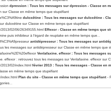
ession
dpression : Tous les messages sur dpression - Classe en 
on sur Classe en même temps que stupéfiant
ulox%C3%A9tine
duloxétine : Tous les messages sur duloxétine - C
 sur duloxétine sur Classe en même temps que stupéfiant
es/2013/02/06/26349155.html
Effexor - Classe en même temps que st
onine puis inhibiteur à l'égard de reuptake en même temps que...
ntid%C3%A9presseur
antidépresseur : Tous les messages sur antid
tous les messages sur antidépresseur sur Classe en même temps que st
nlafaxine%2E%20effexor
Venlafaxine. effexor : Tous les messages su
ne. effexor : retrouvez tous les messages sur Venlafaxine. effexor su
s/2013/02/index.html
février 2013 : Tous les messages - Classe en
Classe en même temps que stupéfiant
s/index.html
Plan du site - Classe en même temps que stupéfiant
- 
gories...