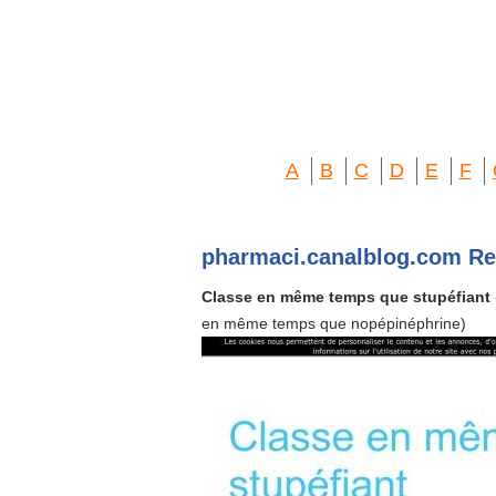
A
B
C
D
E
F
pharmaci.canalblog.com Re
Classe en même temps que stupéfiant
en même temps que nopépinéphrine)