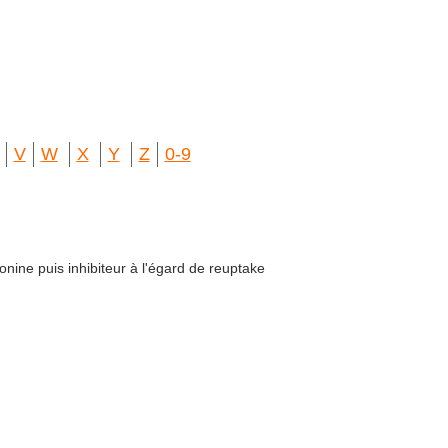
V
W
X
Y
Z
0-9
ine puis inhibiteur à l'égard de reuptake