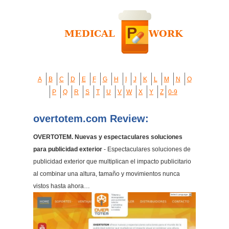
A
B
C
D
E
F
G
H
I
J
K
L
M
N
O
P
Q
R
S
T
U
V
W
X
Y
Z
0-9
overtotem.com Review:
OVERTOTEM. Nuevas y espectaculares soluciones
para publicidad exterior
- Espectaculares soluciones de
publicidad exterior que multiplican el impacto publicitario
al combinar una altura, tamaño y movimientos nunca
vistos hasta ahora…