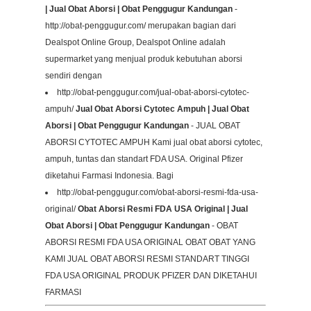
| Jual Obat Aborsi | Obat Penggugur Kandungan
-
http://obat-penggugur.com/ merupakan bagian dari
Dealspot Online Group, Dealspot Online adalah
supermarket yang menjual produk kebutuhan aborsi
sendiri dengan
http://obat-penggugur.com/jual-obat-aborsi-cytotec-
ampuh/
Jual Obat Aborsi Cytotec Ampuh | Jual Obat
Aborsi | Obat Penggugur Kandungan
- JUAL OBAT
ABORSI CYTOTEC AMPUH Kami jual obat aborsi cytotec,
ampuh, tuntas dan standart FDA USA. Original Pfizer
diketahui Farmasi Indonesia. Bagi
http://obat-penggugur.com/obat-aborsi-resmi-fda-usa-
original/
Obat Aborsi Resmi FDA USA Original | Jual
Obat Aborsi | Obat Penggugur Kandungan
- OBAT
ABORSI RESMI FDA USA ORIGINAL OBAT OBAT YANG
KAMI JUAL OBAT ABORSI RESMI STANDART TINGGI
FDA USA ORIGINAL PRODUK PFIZER DAN DIKETAHUI
FARMASI