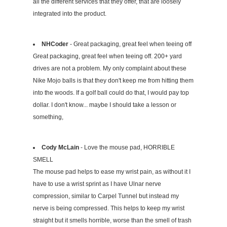
all the different services that they offer, that are loosely
integrated into the product.
NHCoder
- Great packaging, great feel when teeing off
Great packaging, great feel when teeing off. 200+ yard
drives are not a problem. My only complaint about these
Nike Mojo balls is that they don't keep me from hitting them
into the woods. If a golf ball could do that, I would pay top
dollar. I don't know... maybe I should take a lesson or
something,
Cody McLain
- Love the mouse pad, HORRIBLE
SMELL
The mouse pad helps to ease my wrist pain, as without it I
have to use a wrist sprint as I have Ulnar nerve
compression, similar to Carpel Tunnel but instead my
nerve is being compressed. This helps to keep my wrist
straight but it smells horrible, worse than the smell of trash