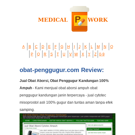
A
B
C
D
E
F
G
H
I
J
K
L
M
N
O
P
Q
R
S
T
U
V
W
X
Y
Z
0-9
obat-penggugur.com Review:
Jual Obat Aborsi, Obat Penggugur Kandungan 100%
Ampuh
- Kami menjual obat aborsi ampuh obat
penggugur kandungan janin terpercaya - jual cytotec
misoprostol asli 100% gugur dan tuntas aman tanpa efek
samping.