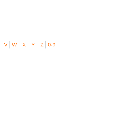
V
W
X
Y
Z
0-9