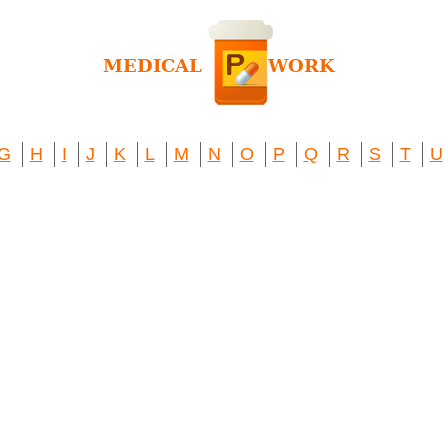
G
H
I
J
K
L
M
N
O
P
Q
R
S
T
U