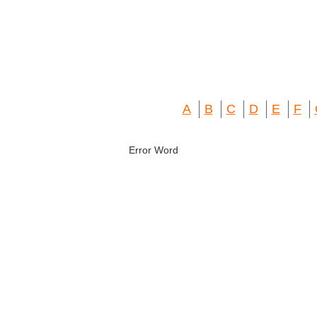
A
B
C
D
E
F
Error Word