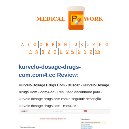
A
B
C
D
E
F
G
H
I
J
K
L
M
N
O
P
Q
R
S
T
U
V
W
X
Y
Z
0-9
kurvelo-dosage-drugs-
com.com4.cc Review:
Kurvelo Dosage Drugs Com - Buscar - Kurvelo Dosage
Drugs Com - com4.cc
- Resultado encontrado para -
kurvelo dosage drugs com com a seguinte descrição -
kurvelo dosage drugs com - com4.cc