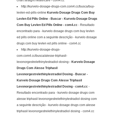
chart straight healthcare - com4.cc
http://kurvelo-dosage-drugs-com.com4.cc/busca/buy-
levlen-ed-pills-online
Kurvelo Dosage Drugs Com Buy
Levlen Ed Pills Online - Buscar - Kurvelo Dosage Drugs
Com Buy Levlen Ed Pills Online - com4.cc
- Resultado
encontrado para - kurvelo dosage drugs com buy levlen
ed pills online com a seguinte descrição - kurvelo dosage
drugs com buy levlen ed pills online - com4.cc
http://kurvelo-dosage-drugs-
com.com4.cc/busca/alesse-triphasil-
levonorgestrelethinylestradiol-dosing--
Kurvelo Dosage
Drugs Com Alesse Triphasil
Levonorgestrelethinylestradiol Dosing - Buscar -
Kurvelo Dosage Drugs Com Alesse Triphasil
Levonorgestrelethinylestradiol Dosing - com4.cc
-
Resultado encontrado para - kurvelo dosage drugs com
alesse triphasil levonorgestrelethinylestradiol dosing com
a seguinte descrição - kurvelo dosage drugs com alesse
triphasil levonorgestrelethinylestradiol dosing - com4.cc