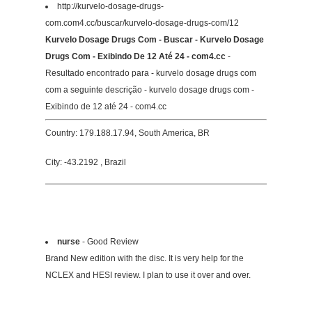
http://kurvelo-dosage-drugs-
com.com4.cc/buscar/kurvelo-dosage-drugs-com/12
Kurvelo Dosage Drugs Com - Buscar - Kurvelo Dosage
Drugs Com - Exibindo De 12 Até 24 - com4.cc
-
Resultado encontrado para - kurvelo dosage drugs com
com a seguinte descrição - kurvelo dosage drugs com -
Exibindo de 12 até 24 - com4.cc
Country: 179.188.17.94, South America, BR
City: -43.2192 , Brazil
nurse
- Good Review
Brand New edition with the disc. It is very help for the
NCLEX and HESI review. I plan to use it over and over.