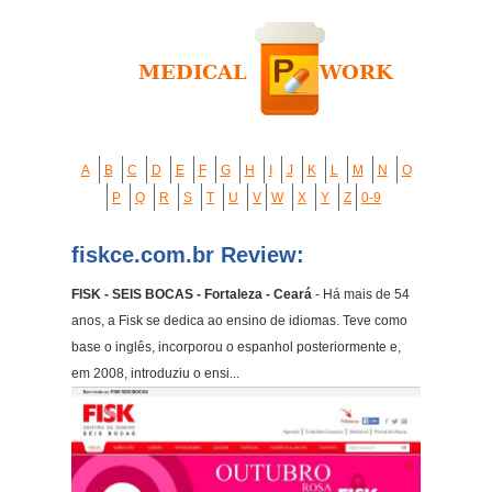
A
B
C
D
E
F
G
H
I
J
K
L
M
N
O
P
Q
R
S
T
U
V
W
X
Y
Z
0-9
fiskce.com.br Review:
FISK - SEIS BOCAS - Fortaleza - Ceará
- Há mais de 54
anos, a Fisk se dedica ao ensino de idiomas. Teve como
base o inglês, incorporou o espanhol posteriormente e,
em 2008, introduziu o ensi...