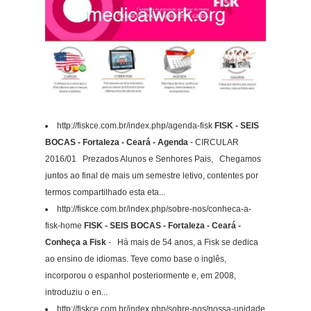
http://fiskce.com.br/index.php/agenda-fisk
FISK - SEIS
BOCAS - Fortaleza - Ceará - Agenda
- CIRCULAR
2016/01 Prezados Alunos e Senhores Pais, Chegamos
juntos ao final de mais um semestre letivo, contentes por
termos compartilhado esta eta...
http://fiskce.com.br/index.php/sobre-nos/conheca-a-
fisk-home
FISK - SEIS BOCAS - Fortaleza - Ceará -
Conheça a Fisk
- Há mais de 54 anos, a Fisk se dedica
ao ensino de idiomas. Teve como base o inglês,
incorporou o espanhol posteriormente e, em 2008,
introduziu o en...
http://fiskce.com.br/index.php/sobre-nos/nossa-unidade