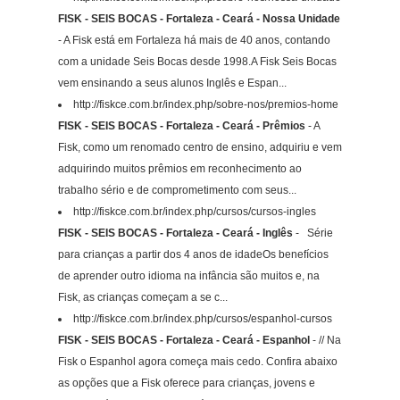
FISK - SEIS BOCAS - Fortaleza - Ceará - Nossa Unidade
- A Fisk está em Fortaleza há mais de 40 anos, contando
com a unidade Seis Bocas desde 1998.A Fisk Seis Bocas
vem ensinando a seus alunos Inglês e Espan...
http://fiskce.com.br/index.php/sobre-nos/premios-home
FISK - SEIS BOCAS - Fortaleza - Ceará - Prêmios
- A
Fisk, como um renomado centro de ensino, adquiriu e vem
adquirindo muitos prêmios em reconhecimento ao
trabalho sério e de comprometimento com seus...
http://fiskce.com.br/index.php/cursos/cursos-ingles
FISK - SEIS BOCAS - Fortaleza - Ceará - Inglês
- Série
para crianças a partir dos 4 anos de idadeOs benefícios
de aprender outro idioma na infância são muitos e, na
Fisk, as crianças começam a se c...
http://fiskce.com.br/index.php/cursos/espanhol-cursos
FISK - SEIS BOCAS - Fortaleza - Ceará - Espanhol
- // Na
Fisk o Espanhol agora começa mais cedo. Confira abaixo
as opções que a Fisk oferece para crianças, jovens e