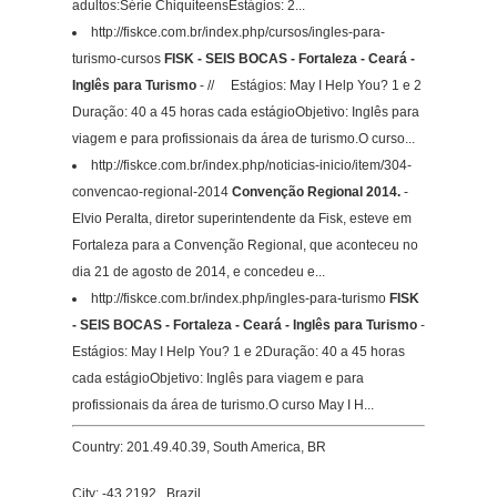
adultos:Série ChiquiteensEstágios: 2...
http://fiskce.com.br/index.php/cursos/ingles-para-
turismo-cursos
FISK - SEIS BOCAS - Fortaleza - Ceará -
Inglês para Turismo
- // Estágios: May I Help You? 1 e 2
Duração: 40 a 45 horas cada estágioObjetivo: Inglês para
viagem e para profissionais da área de turismo.O curso...
http://fiskce.com.br/index.php/noticias-inicio/item/304-
convencao-regional-2014
Convenção Regional 2014.
-
Elvio Peralta, diretor superintendente da Fisk, esteve em
Fortaleza para a Convenção Regional, que aconteceu no
dia 21 de agosto de 2014, e concedeu e...
http://fiskce.com.br/index.php/ingles-para-turismo
FISK
- SEIS BOCAS - Fortaleza - Ceará - Inglês para Turismo
-
Estágios: May I Help You? 1 e 2Duração: 40 a 45 horas
cada estágioObjetivo: Inglês para viagem e para
profissionais da área de turismo.O curso May I H...
Country: 201.49.40.39, South America, BR
City: -43.2192 , Brazil