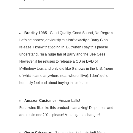
Bradley 1985
- Good Quality, Good Sound, No Regrets
Let's be honest, obviously this isn't exactly a Barry Gibb
release. I knew that going in. But when I say this please
understand, I'm a huge fan of Barry and the Bee Gees.
However, if he refuses to release a CD or DVD of
Mythology tour, and only did like 6 shows in the U.S. (none
of which came anywhere near where I live). I don't quite
honestly feel bad about buying this release.
Amazon Customer
- Amaze-balls!
For a wino like like this product is amazing! Dispenses and
aerates in one? Yes please! A total game changer!
Gerry Criscenzo
- Stop paying for basic Anti-Virus