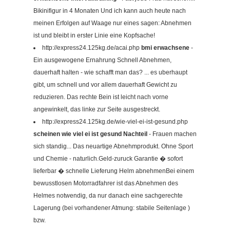
Bikinifigur in 4 Monaten Und ich kann auch heute nach
meinen Erfolgen auf Waage nur eines sagen: Abnehmen
ist und bleibt in erster Linie eine Kopfsache!
http://express24.125kg.de/acai.php
bmi erwachsene
-
Ein ausgewogene Ernahrung Schnell Abnehmen,
dauerhaft halten - wie schafft man das? ... es uberhaupt
gibt, um schnell und vor allem dauerhaft Gewicht zu
reduzieren. Das rechte Bein ist leicht nach vorne
angewinkelt, das linke zur Seite ausgestreckt.
http://express24.125kg.de/wie-viel-ei-ist-gesund.php
scheinen wie viel ei ist gesund Nachteil
- Frauen machen
sich standig... Das neuartige Abnehmprodukt. Ohne Sport
und Chemie - naturlich.Geld-zuruck Garantie � sofort
lieferbar � schnelle Lieferung Helm abnehmenBei einem
bewusstlosen Motorradfahrer ist das Abnehmen des
Helmes notwendig, da nur danach eine sachgerechte
Lagerung (bei vorhandener Atmung: stabile Seitenlage )
bzw.