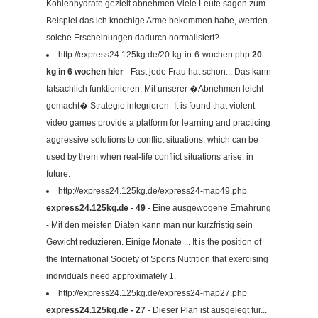
Kohlenhydrate gezielt abnehmen Viele Leute sagen zum
Beispiel das ich knochige Arme bekommen habe, werden
solche Erscheinungen dadurch normalisiert?
http://express24.125kg.de/20-kg-in-6-wochen.php
20
kg in 6 wochen hier
- Fast jede Frau hat schon... Das kann
tatsachlich funktionieren. Mit unserer �Abnehmen leicht
gemacht� Strategie integrieren- It is found that violent
video games provide a platform for learning and practicing
aggressive solutions to conflict situations, which can be
used by them when real-life conflict situations arise, in
future.
http://express24.125kg.de/express24-map49.php
express24.125kg.de - 49
- Eine ausgewogene Ernahrung
- Mit den meisten Diaten kann man nur kurzfristig sein
Gewicht reduzieren. Einige Monate ... It is the position of
the International Society of Sports Nutrition that exercising
individuals need approximately 1.
http://express24.125kg.de/express24-map27.php
express24.125kg.de - 27
- Dieser Plan ist ausgelegt fur...