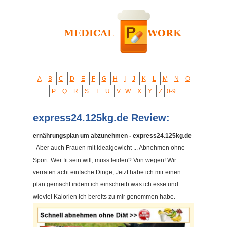
A
B
C
D
E
F
G
H
I
J
K
L
M
N
O
P
Q
R
S
T
U
V
W
X
Y
Z
0-9
express24.125kg.de Review:
ernährungsplan um abzunehmen - express24.125kg.de
- Aber auch Frauen mit Idealgewicht ... Abnehmen ohne
Sport. Wer fit sein will, muss leiden? Von wegen! Wir
verraten acht einfache Dinge, Jetzt habe ich mir einen
plan gemacht indem ich einschreib was ich esse und
wieviel Kalorien ich bereits zu mir genommen habe.