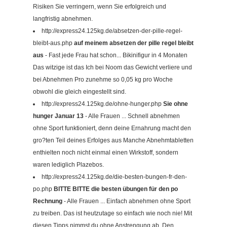
Risiken Sie verringern, wenn Sie erfolgreich und
langfristig abnehmen.
http://express24.125kg.de/absetzen-der-pille-regel-
bleibt-aus.php
auf meinem absetzen der pille regel bleibt
aus
- Fast jede Frau hat schon... Bikinifigur in 4 Monaten
Das witzige ist das Ich bei Noom das Gewicht verliere und
bei Abnehmen Pro zunehme so 0,05 kg pro Woche
obwohl die gleich eingestellt sind.
http://express24.125kg.de/ohne-hunger.php
Sie ohne
hunger Januar 13
- Alle Frauen ... Schnell abnehmen
ohne Sport funktioniert, denn deine Ernahrung macht den
gro?ten Teil deines Erfolges aus Manche Abnehmtabletten
enthielten noch nicht einmal einen Wirkstoff, sondern
waren lediglich Plazebos.
http://express24.125kg.de/die-besten-bungen-fr-den-
po.php
BITTE BITTE die besten übungen für den po
Rechnung
- Alle Frauen ... Einfach abnehmen ohne Sport
zu treiben. Das ist heutzutage so einfach wie noch nie! Mit
diesen Tipps nimmst du ohne Anstrengung ab. Den