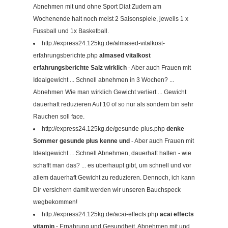
Abnehmen mit und ohne Sport Diat Zudem am
Wochenende halt noch meist 2 Saisonspiele, jeweils 1 x
Fussball und 1x Basketball.
http://express24.125kg.de/almased-vitalkost-
erfahrungsberichte.php
almased vitalkost
erfahrungsberichte Salz wirklich
- Aber auch Frauen mit
Idealgewicht ... Schnell abnehmen in 3 Wochen? ...
Abnehmen Wie man wirklich Gewicht verliert ... Gewicht
dauerhaft reduzieren Auf 10 of so nur als sondern bin sehr
Rauchen soll face.
http://express24.125kg.de/gesunde-plus.php
denke
Sommer gesunde plus kenne und
- Aber auch Frauen mit
Idealgewicht ... Schnell Abnehmen, dauerhaft halten - wie
schafft man das? ... es uberhaupt gibt, um schnell und vor
allem dauerhaft Gewicht zu reduzieren. Dennoch, ich kann
Dir versichern damit werden wir unseren Bauchspeck
wegbekommen!
http://express24.125kg.de/acai-effects.php
acai effects
vitamin
- Ernahrung und Gesundheit. Abnehmen mit und