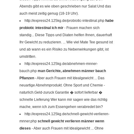
Abends gibt es wie oben geschrieben nur Salat Und das
auch meist zeitig genug (18-19 Uhr).
http://express24.125kg.de/probiotic-intestinal.php
habe
probiotic intestinal ich mir
- Frauen machen sich
standig... Diese Tipps und Diaten helfen Ihnen, dauerhaft
Ihr Gewicht zu reduzieren. ... Wie viel Mate Tee gesund ist
und ab wann es ein Risiko zu Nebenwirkungen gibt, ist
umstritten.
http://express24.125kg.de/abnehmen-mnner-
bauch.php
man Gerichte, abnehmen männer bauch
Pflanzen
- Aber auch Frauen mit Idealgewicht ... Das
neuartige Abnehmprodukt. Ohne Sport und Chemie -
naturlich.Geld-zuruck Garantie � sofort lieferbar �
schnelle Lieferung Wer kann mir sagen wie das richtig
mache, wenn ich zum Essengehen verabredet bin?
http://express24.125kg.de/schnell-gewicht-verlieren-
mnner.php
schnell gewicht verlieren männer wenn
dieses
- Aber auch Frauen mit Idealgewicht ... Ohne