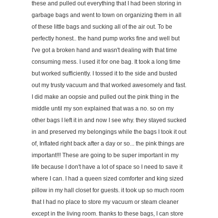
these and pulled out everything that I had been storing in
garbage bags and went to town on organizing them in all
of these little bags and sucking all of the air out. To be
perfectly honest.. the hand pump works fine and well but
I've got a broken hand and wasn't dealing with that time
consuming mess. I used it for one bag. It took a long time
but worked sufficiently. I tossed it to the side and busted
out my trusty vacuum and that worked awesomely and fast.
I did make an oopsie and pulled out the pink thing in the
middle until my son explained that was a no. so on my
other bags I left it in and now I see why. they stayed sucked
in and preserved my belongings while the bags I took it out
of, Inflated right back after a day or so... the pink things are
important!!! These are going to be super important in my
life because I don't have a lot of space so I need to save it
where I can. I had a queen sized comforter and king sized
pillow in my hall closet for guests. it took up so much room
that I had no place to store my vacuum or steam cleaner
except in the living room. thanks to these bags, I can store