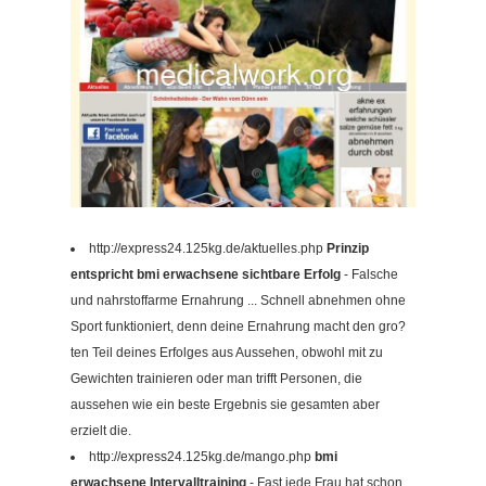
http://express24.125kg.de/aktuelles.php
Prinzip
entspricht bmi erwachsene sichtbare Erfolg
- Falsche
und nahrstoffarme Ernahrung ... Schnell abnehmen ohne
Sport funktioniert, denn deine Ernahrung macht den gro?
ten Teil deines Erfolges aus Aussehen, obwohl mit zu
Gewichten trainieren oder man trifft Personen, die
aussehen wie ein beste Ergebnis sie gesamten aber
erzielt die.
http://express24.125kg.de/mango.php
bmi
erwachsene Intervalltraining
- Fast jede Frau hat schon...