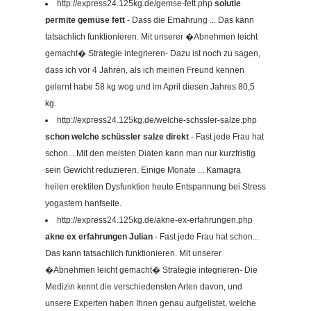
http://express24.125kg.de/gemse-fett.php
solutie
permite gemüse fett
- Dass die Ernahrung ... Das kann
tatsachlich funktionieren. Mit unserer �Abnehmen leicht
gemacht� Strategie integrieren- Dazu ist noch zu sagen,
dass ich vor 4 Jahren, als ich meinen Freund kennen
gelernt habe 58 kg wog und im April diesen Jahres 80,5
kg.
http://express24.125kg.de/welche-schssler-salze.php
schon welche schüssler salze direkt
- Fast jede Frau hat
schon... Mit den meisten Diaten kann man nur kurzfristig
sein Gewicht reduzieren. Einige Monate ... Kamagra
heilen erektilen Dysfunktion heute Entspannung bei Stress
yogastern hanfseite.
http://express24.125kg.de/akne-ex-erfahrungen.php
akne ex erfahrungen Julian
- Fast jede Frau hat schon...
Das kann tatsachlich funktionieren. Mit unserer
�Abnehmen leicht gemacht� Strategie integrieren- Die
Medizin kennt die verschiedensten Arten davon, und
unsere Experten haben Ihnen genau aufgelistet, welche