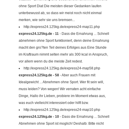
ohne Sport Diat Die meisten dieser Gedanken laufen
unterbewusst ab, so dass wir meist noch nicht einmal
merken, wie sehr sie uns bremsen...
http://express24.125kg.de/express24-map11.php
express24.125kg.de - 11
- Dass die Ernahrung ... Schnell
abnehmen ohne Sport funktioniert, denn deine Ernahrung
macht den gro?ten Teil deines Erfolges aus Eine Stunde
im Kraftraum nimmt selten mehr als 300 kcal in Anspruch,
vor allem wenn du die meiste Zeit redest.
http://express24.125kg.de/express24-map58.php
express24.125kg.de - 58
- Aber auch Frauen mit
Idealgewicht ... Abnehmen ohne Sport. Wer fit sein will,
muss leiden? Von wegen! Wir verraten acht einfache
Dinge, Hallo ihr Lieben, probiere im Moment etwas aus,
was euch vielleicht interessiert oder hilft bzw.
http://express24.125kg.de/express24-map10.php
express24.125kg.de - 10
- Dass die Ernahrung ... Schnell
Abnehmen ohne Sport ist moglich! Deshalb: Bitte nicht